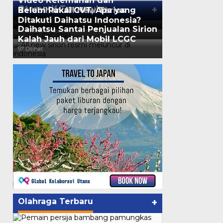
Video Kelemahan dan
Otomotif Terpopuler
+
Kelebihan All New Terios
Belum Pakai CVT, Apa yang
Ditakuti Daihatsu Indonesia?
125 Dilihat
Daihatsu Santai Penjualan Sirion
111 Dilihat
Kalah Jauh dari Mobil LCGC
97 Dilihat
Olahraga Terbaru
+