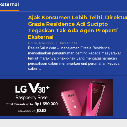
ksternal
Ajak Konsumen Lebih Teliti, Direktu
Grazia Residence Adi Sucipto
Tegaskan Tak Ada Agen Properti
Eksternal
Oleh
Berita
,
Tomohon
|
Juni 12, 2026
Realitasulut@gmail.com
RealitaSulut.com – Manajemen Grazia Residence
mengeluarkan pengumuman penting kepada masyarakat
terkait maraknya pihak-pihak yang mengatasnamakan
perusahaan dalam menawarkan unit perumahan kepada
calon