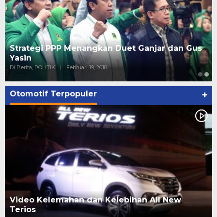
Strategi PPP Menangkan Duet Ganjar dan Gus
Yasin
Di Berita, POLITIK
|
Februari 19, 2018
Otomotif Terpopuler
+
Video Kelemahan dan Kelebihan All New
Terios