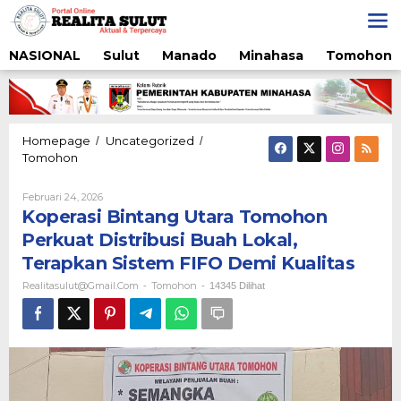
Lewati
ke
konten
NASIONAL
Sulut
Manado
Minahasa
Tomohon
Homepage
Uncategorized
/
/
Koperasi
Tomohon
Bintang
Utara
Oleh
Februari 24, 2026
Tomohon
Realitasulut@gmail.com
Koperasi Bintang Utara Tomohon
Perkuat
Perkuat Distribusi Buah Lokal,
Distribusi
Buah
Terapkan Sistem FIFO Demi Kualitas
Lokal,
Terapkan
Realitasulut@gmail.com
Tomohon
-
-
14345 Dilihat
Sistem
FIFO
Demi
Kualitas