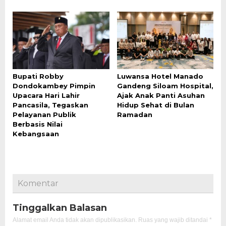
Bupati Robby
Luwansa Hotel Manado
Dondokambey Pimpin
Gandeng Siloam Hospital,
Upacara Hari Lahir
Ajak Anak Panti Asuhan
Pancasila, Tegaskan
Hidup Sehat di Bulan
Pelayanan Publik
Ramadan
Berbasis Nilai
Kebangsaan
Komentar
Tinggalkan Balasan
Alamat email Anda tidak akan dipublikasikan.
Ruas yang wajib ditandai
*