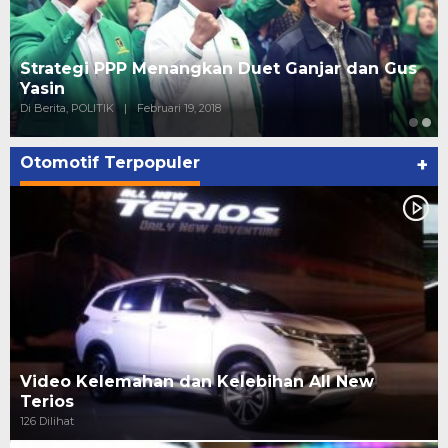
Strategi PPP Menangkan Duet Ganjar dan Gus
Yasin
Di Berita, POLITIK
|
Februari 19, 2018
Otomotif Terpopuler
+
Video Kelemahan dan Kelebihan All New
Terios
126 Dilihat