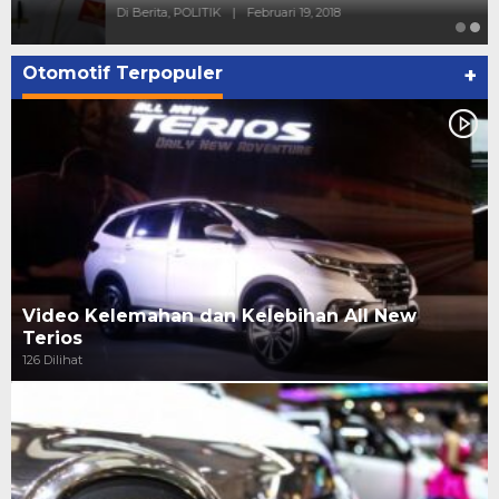
Di Berita, POLITIK
|
Februari 19, 2018
Otomotif Terpopuler
+
Video Kelemahan dan Kelebihan All New
Terios
126 Dilihat