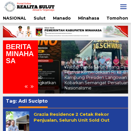
Lewati
ke
konten
NASIONAL
Sulut
Manado
Minahasa
Tomohon
BERITA
MINAHA
SA
Wabup Vanda Sarundajang Resmi Buka
Festival Kemerdekaan RI ke-81 di
o, Pemkab
Kampung Presiden Langowan Raya,
akat Tingkatkan
Kobarkan Semangat Persatuan dan
«
»
Nasionalisme
Tag:
Adi Sucipto
Grazia Residence 2 Cetak Rekor
Penjualan, Seluruh Unit Sold Out