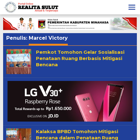
Lewati
ke
konten
Penulis:
Marcel Victory
Pemkot Tomohon Gelar Sosialisasi
Penataan Ruang Berbasis Mitigasi
Bencana
Kalaksa BPBD Tomohon Mitigasi
Bencana dalam Penataan Ruang