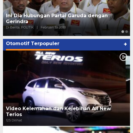
Strategi PPP Menangkan Duet Ganjar dan Gus
Yasin
Di Berita, POLITIK
|
Februari 19, 2018
Otomotif Terpopuler
+
Video Kelemahan dan Kelebihan All New
Terios
125 Dilihat