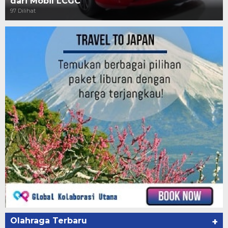
dari Mobil LCGC
97 Dilihat
Olahraga Terbaru
+