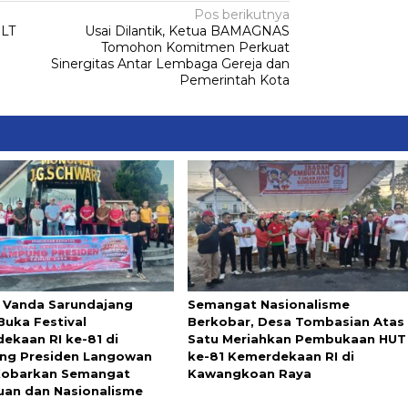
Pos berikutnya
BLT
Usai Dilantik, Ketua BAMAGNAS
Tomohon Komitmen Perkuat
Sinergitas Antar Lembaga Gereja dan
Pemerintah Kota
Vanda Sarundajang
Semangat Nasionalisme
Buka Festival
Berkobar, Desa Tombasian Atas
ekaan RI ke-81 di
Satu Meriahkan Pembukaan HUT
ng Presiden Langowan
ke-81 Kemerdekaan RI di
Kobarkan Semangat
Kawangkoan Raya
uan dan Nasionalisme