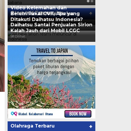
Video Kelemahan dan
Otomotif Terpopuler
+
Kelebihan All New Terios
Belum Pakai CVT, Apa yang
Ditakuti Daihatsu Indonesia?
126 Dilihat
Daihatsu Santai Penjualan Sirion
111 Dilihat
Kalah Jauh dari Mobil LCGC
98 Dilihat
Olahraga Terbaru
+