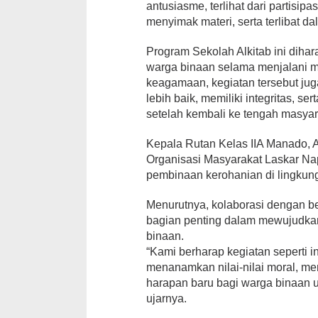
antusiasme, terlihat dari partisip
menyimak materi, serta terlibat d
Program Sekolah Alkitab ini diha
warga binaan selama menjalani m
keagamaan, kegiatan tersebut ju
lebih baik, memiliki integritas, se
setelah kembali ke tengah masyar
Kepala Rutan Kelas IIA Manado, 
Organisasi Masyarakat Laskar Na
pembinaan kerohanian di lingkung
Menurutnya, kolaborasi dengan 
bagian penting dalam mewujudka
binaan.
“Kami berharap kegiatan seperti i
menanamkan nilai-nilai moral, mem
harapan baru bagi warga binaan un
ujarnya.