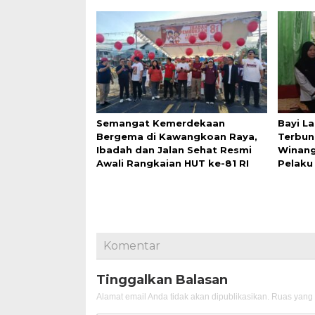
Semangat Kemerdekaan
Bayi L
Bergema di Kawangkoan Raya,
Terbun
Ibadah dan Jalan Sehat Resmi
Winangu
Awali Rangkaian HUT ke-81 RI
Pelak
Komentar
Tinggalkan Balasan
Alamat email Anda tidak akan dipublikasikan.
Ruas yang 