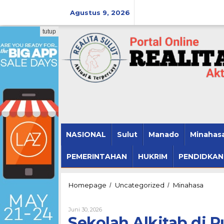
Lewati
ke
Agustus 9, 2026
konten
tutup
NASIONAL
Sulut
Manado
Minahas
PEMERINTAHAN
HUKRIM
PENDIDKAN
Sekola
Homepage
Uncategorized
Minahasa
/
/
Alkitab
di
Oleh
Juni 30, 2026
Rutan
Realitasulut@gmail.com
Sekolah Alkitab di 
Manad