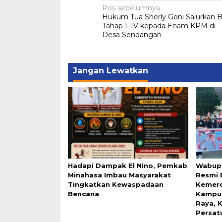
Navigasi
Pos sebelumnya
Hukum Tua Sherly Goni Salurkan 
pos
Tahap I–IV kepada Enam KPM di
Desa Sendangan
Jangan Lewatkan
Hadapi Dampak El Nino, Pemkab
Wabup 
Minahasa Imbau Masyarakat
Resmi 
Tingkatkan Kewaspadaan
Kemerd
Bencana
Kampu
Raya, 
Persat