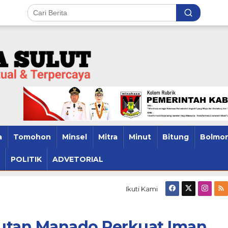
a
Tomohon
Minsel
Mitra
Minut
Bitung
Bolmon
POLITIK
ADVETORIAL
h
Ikuti Kami
Rutan Manado Perkuat Iman
o