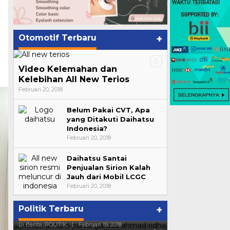
Otomotif Terbaru
+
Video Kelemahan dan
Kelebihan All New Terios
Februari 20, 2018
Belum Pakai CVT, Apa
yang Ditakuti Daihatsu
Indonesia?
Februari 20, 2018
Daihatsu Santai
Penjualan Sirion Kalah
Jauh dari Mobil LCGC
Februari 20, 2018
a
Strategi PPP Menangkan Duet
Ini Dia Hubu
Politik Terbaru
+
Ganjar dan Gus Yasin
dengan Geri
Di Berita, POLITIK
|
Februari 19, 2018
Di Berita, POLITIK
|