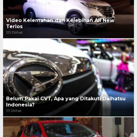
Video Kelemahan dan Kelebihan All New
Terios
125 Dilihat
Belum Pakai CVT, Apa yang Ditakuti Daihatsu
Indonesia?
111 Dilihat