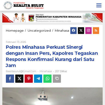
Lewati
ke
konten
Polres
Homepage
Uncategorized
Minahasa
/
/
Minahasa
Perkuat
Oleh
Februari 13, 2026
Sinergi
Realitasulut@gmail.com
Polres Minahasa Perkuat Sinergi
dengan
Insan
dengan Insan Pers, Kapolres Tegaskan
Pers,
Respons Konfirmasi Kurang dari Satu
Kapolres
Tegaskan
Jam
Respons
Realitasulut@gmail.com
Minahasa
-
-
207 Dilihat
Konfirmasi
Kurang
dari
Satu
Jam