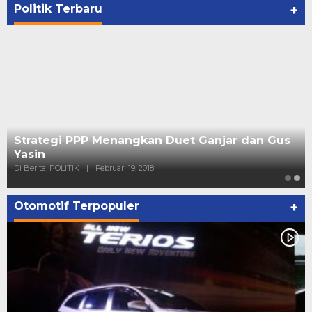
Politik Terbaru
+
Strategi PPP Menangkan Duet Ganjar dan Gus
Yasin
Di Berita, POLITIK
|
Februari 19, 2018
Otomotif Terpopuler
+