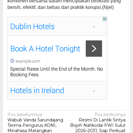
komitmen bersama dalam menciptakan birokrasi yang
bersih, efektif, dan bebas dari praktik korupsi.(Njel)
Navigasi
Pos sebelumnya
Pos berikutnya
Wabub Vanda Sarundajang
Resmi Di Lantik Sintya
pos
Terima Pengurus KONI,
Bojoh Nahkodai PWI Sulut
Minahasa Matangkan
2026–2031, Siap Perkuat