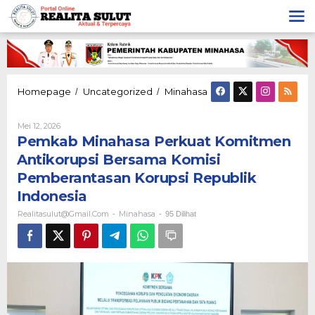
Lewati
ke
konten
Pemkab
Homepage
Uncategorized
Minahasa
/
/
Minahasa
Perkuat
Oleh
Mei 12, 2026
Komitmen
Realitasulut@gmail.com
Pemkab Minahasa Perkuat Komitmen
Antikorupsi
Bersama
Antikorupsi Bersama Komisi
Komisi
Pemberantasan Korupsi Republik
Pemberantasan
Korupsi
Indonesia
Republik
Realitasulut@gmail.com
Minahasa
-
-
95 Dilihat
Indonesia