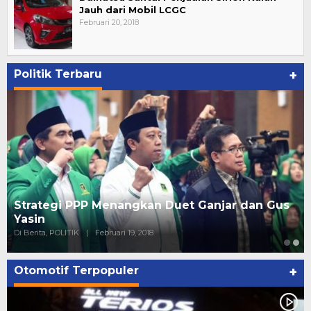
Jauh dari Mobil LCGC
Februari 20, 2018
Politik Terbaru
+
Strategi PPP Menangkan Duet Ganjar dan Gus
Yasin
Di Berita, POLITIK
|
Februari 19, 2018
Otomotif Terpopuler
+