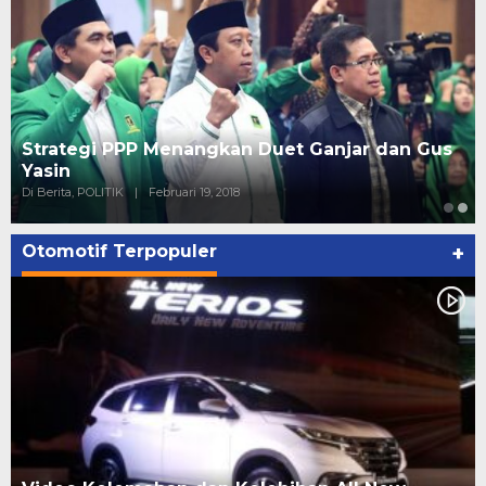
Strategi PPP Menangkan Duet Ganjar dan Gus
Yasin
Di Berita, POLITIK
|
Februari 19, 2018
Otomotif Terpopuler
+