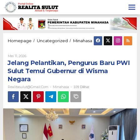
Lewati
ke
konten
Jelang
Homepage
Uncategorized
Minahasa
/
/
Pelantikan,
Pengurus
Oleh
Mei 11, 2026
Baru
Realitasulut@gmail.com
Jelang Pelantikan, Pengurus Baru PWI
PWI
Sulut
Sulut Temui Gubernur di Wisma
Temui
Negara
Gubernur
di
Realitasulut@gmail.com
Minahasa
-
-
109 Dilihat
Wisma
Negara