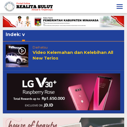
Lewati
ke
konten
Indek:
v
Daihatsu
Video Kelemahan dan Kelebihan All
New Terios