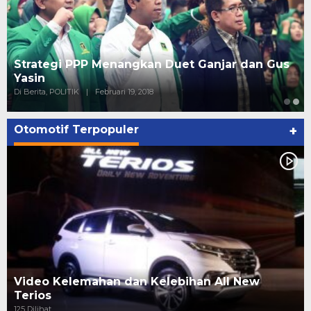
Strategi PPP Menangkan Duet Ganjar dan Gus
Yasin
Di Berita, POLITIK
|
Februari 19, 2018
Otomotif Terpopuler
+
Video Kelemahan dan Kelebihan All New
Terios
125 Dilihat