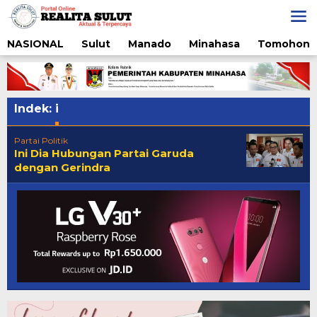
Lewati
ke
konten
NASIONAL
Sulut
Manado
Minahasa
Tomohon
Indek:
i
Partai Politik
Ini Dia Hubungan Partai Garuda
dengan Gerindra