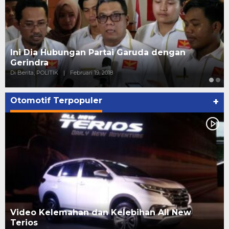
Strategi PPP Menangkan Duet Ganjar dan Gus
Yasin
Di Berita, POLITIK
|
Februari 19, 2018
Otomotif Terpopuler
+
Video Kelemahan dan Kelebihan All New
Terios