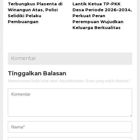
Terbungkus Plasenta di
Lantik Ketua TP-PKK
Winangun Atas, Polisi
Desa Periode 2026–2034,
Selidiki Pelaku
Perkuat Peran
Pembuangan
Perempuan Wujudkan
Keluarga Berkualitas
Komentar
Tinggalkan Balasan
Alamat email Anda tidak akan dipublikasikan.
Ruas yang wajib ditandai
*