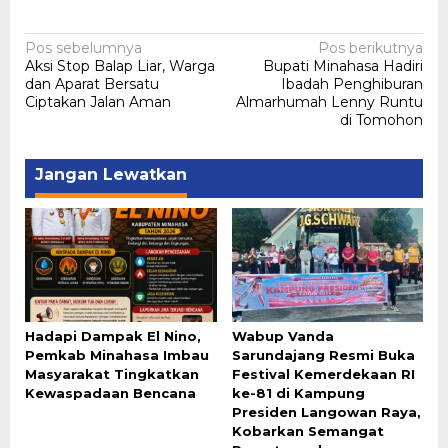
Navigasi
Pos sebelumnya
Pos berikutnya
Aksi Stop Balap Liar, Warga
Bupati Minahasa Hadiri
pos
dan Aparat Bersatu
Ibadah Penghiburan
Ciptakan Jalan Aman
Almarhumah Lenny Runtu
di Tomohon
Jangan Lewatkan
Hadapi Dampak El Nino,
Wabup Vanda
Pemkab Minahasa Imbau
Sarundajang Resmi Buka
Masyarakat Tingkatkan
Festival Kemerdekaan RI
Kewaspadaan Bencana
ke-81 di Kampung
Presiden Langowan Raya,
Kobarkan Semangat