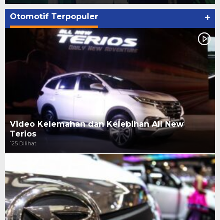
Otomotif Terpopuler
+
Video Kelemahan dan Kelebihan All New
Terios
125 Dilihat