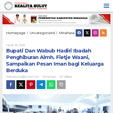
Lewati
ke
konten
Bupati
Homepage
Uncategorized
Minahasa
/
/
Dan
Wabub
Oleh
Maret 30, 2026
Hadiri
Realitasulut@gmail.com
Bupati Dan Wabub Hadiri Ibadah
Ibadah
Penghiburan
Penghiburan Almh. Fietje Waani,
Almh.
Sampaikan Pesan Iman bagi Keluarga
Fietje
Waani,
Berduka
Sampaikan
Realitasulut@gmail.com
Minahasa
-
-
117 Dilihat
Pesan
Iman
bagi
Keluarga
Berduka