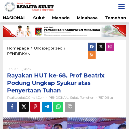
Lewati
ke
konten
NASIONAL
Sulut
Manado
Minahasa
Tomohon
Homepage
Uncategorized
/
/
Rayakan
PENDIDKAN
HUT
ke-
68,
Oleh
Januari 15, 2026
Realitasulut@gmail.com
Prof
Rayakan HUT ke-68, Prof Beatrix
Beatrix
Podung Ungkap Syukur atas
Podung
Penyertaan Tuhan
Ungkap
Syukur
Realitasulut@gmail.com
PENDIDKAN
Sulut
Tomohon
-
,
,
-
757 Dilihat
atas
Penyertaan
Tuhan