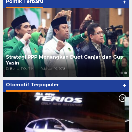
Politik Terbaru
+
Strategi PPP Menangkan Duet Ganjar dan Gus
Yasin
Di Berita, POLITIK
|
Februari 19, 2018
Otomotif Terpopuler
+