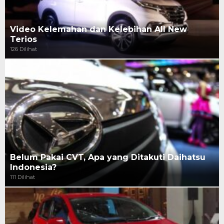
Video Kelemahan dan Kelebihan All New
Terios
126 Dilihat
Belum Pakai CVT, Apa yang Ditakuti Daihatsu
Indonesia?
111 Dilihat