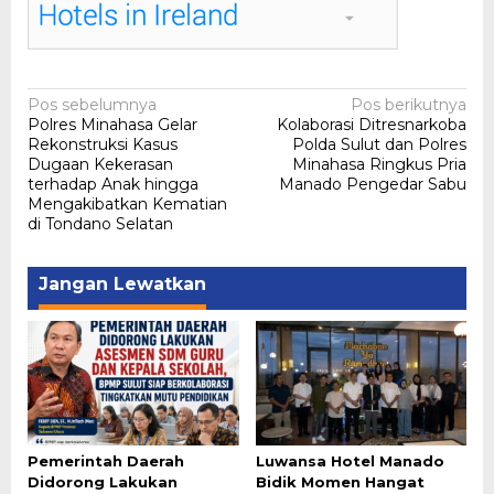
Navigasi
Pos sebelumnya
Pos berikutnya
Polres Minahasa Gelar
Kolaborasi Ditresnarkoba
pos
Rekonstruksi Kasus
Polda Sulut dan Polres
Dugaan Kekerasan
Minahasa Ringkus Pria
terhadap Anak hingga
Manado Pengedar Sabu
Mengakibatkan Kematian
di Tondano Selatan
Jangan Lewatkan
Pemerintah Daerah
Luwansa Hotel Manado
Didorong Lakukan
Bidik Momen Hangat