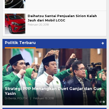
Daihatsu Santai Penjualan Sirion Kalah
Jauh dari Mobil LCGC
Februari 20, 2018
Politik Terbaru
+
Strategi PPP Menangkan Duet Ganjar dan Gus
Yasin
Di Berita, POLITIK
|
Februari 19, 2018