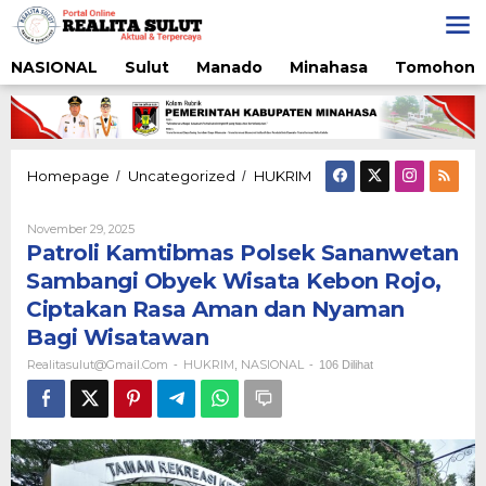
Lewati
ke
konten
NASIONAL
Sulut
Manado
Minahasa
Tomohon
Patroli
Homepage
Uncategorized
HUKRIM
/
/
Kamtibmas
Polsek
Oleh
November 29, 2025
Sananwetan
Realitasulut@gmail.com
Patroli Kamtibmas Polsek Sananwetan
Sambangi
Obyek
Sambangi Obyek Wisata Kebon Rojo,
Wisata
Ciptakan Rasa Aman dan Nyaman
Kebon
Rojo,
Bagi Wisatawan
Ciptakan
Realitasulut@gmail.com
HUKRIM
NASIONAL
-
,
-
106 Dilihat
Rasa
Aman
dan
Nyaman
Bagi
Wisatawan