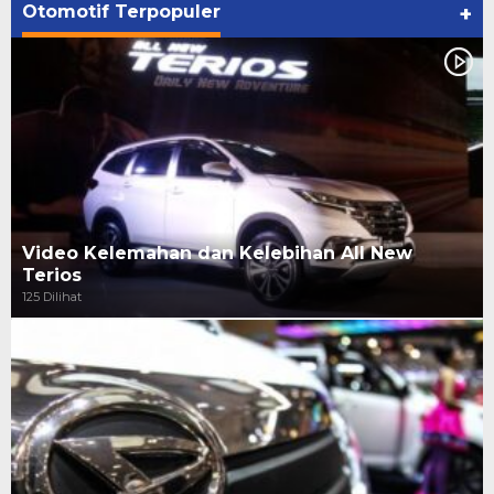
Otomotif Terpopuler
+
Video Kelemahan dan Kelebihan All New
Terios
125 Dilihat