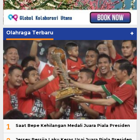
Olahraga Terbaru
+
1
Saat Bepe Kehilangan Medali Juara Piala Presiden
Jersey Persija Laku Keras Usai Juara Piala Presiden