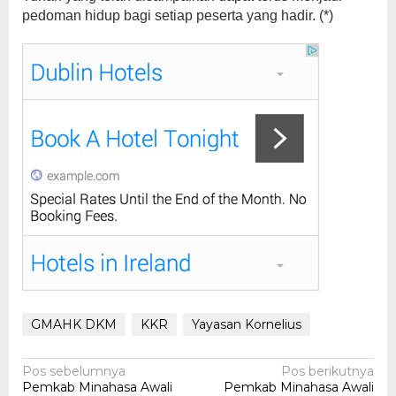
pedoman hidup bagi setiap peserta yang hadir. (*)
GMAHK DKM
KKR
Yayasan Kornelius
Navigasi
Pos sebelumnya
Pos berikutnya
Pemkab Minahasa Awali
Pemkab Minahasa Awali