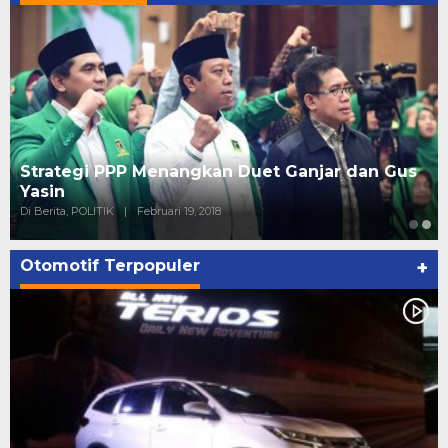
Strategi PPP Menangkan Duet Ganjar dan Gus
Yasin
Di Berita, POLITIK
|
Februari 19, 2018
Otomotif Terpopuler
+