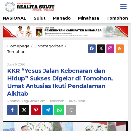
Lewati
ke
konten
NASIONAL
Sulut
Manado
Minahasa
Tomohon
Homepage
Uncategorized
/
/
KKR
Tomohon
“Yesus
Jalan
Oleh
Juni 6, 2026
Kebenaran
Realitasulut@gmail.com
KKR “Yesus Jalan Kebenaran dan
dan
Hidup” Sukses Digelar di Tomohon,
Hidup”
Sukses
Umat Antusias Ikuti Pendalaman
Digelar
Alkitab
di
Tomohon,
Realitasulut@gmail.com
Tomohon
-
-
1024 Dilihat
Umat
Antusias
Ikuti
Pendalaman
Alkitab